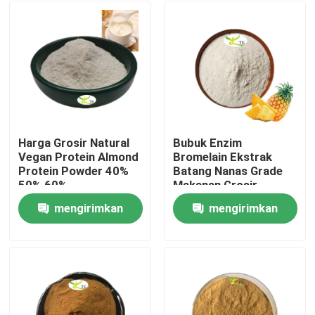
Harga Grosir Natural
Bubuk Enzim
Vegan Protein Almond
Bromelain Ekstrak
Protein Powder 40%
Batang Nanas Grade
50% 60%
Makanan Grosir
1200/2400 GDU
mengirimkan
mengirimkan
Rumah
permintaan
permintaan
Produk
Tentang kami