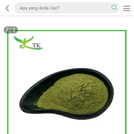
2
/
2