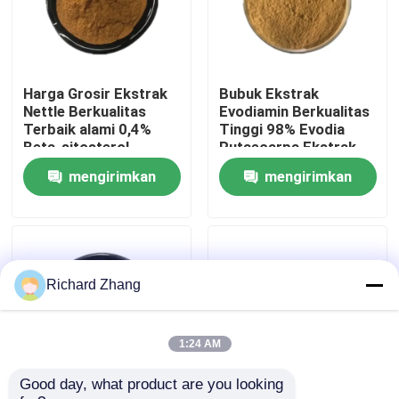
Tur Pabrik
Harga Grosir Ekstrak
Bubuk Ekstrak
Kontrol Kualitas
Nettle Berkualitas
Evodiamin Berkualitas
Terbaik alami 0,4%
Tinggi 98% Evodia
Beta-sitosterol
Rutaecarpa Ekstrak
Hubungi Kami
Powder
Wu Zhu Yu
mengirimkan
mengirimkan
permintaan
permintaan
Permintaan Penawaran
bubuk ekstrak tumbuhan
Richard Zhang
Bubuk Makanan Super
1:24 AM
Good day, what product are you looking 
Bahan Baku Kosmetik