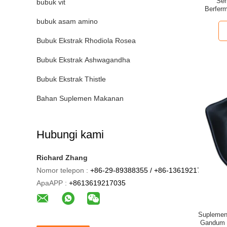
Ser
bubuk vit
Berfer
bubuk asam amino
Bubuk Ekstrak Rhodiola Rosea
Bubuk Ekstrak Ashwagandha
Bubuk Ekstrak Thistle
Bahan Suplemen Makanan
Hubungi kami
Richard Zhang
Nomor telepon :
+86-29-89388355 / +86-13619217035
ApaAPP :
+8613619217035
Suplemen
Gandum K