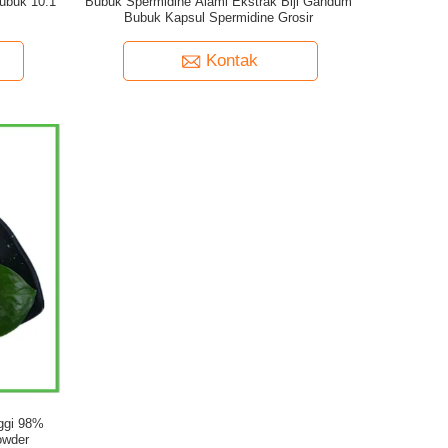
 Bubuk 10:1
Bubuk Spermidine Alami Ekstrak Biji Gandum
Bubuk Kapsul Spermidine Grosir
Kontak
ggi 98%
owder