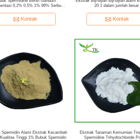
buk Spermidine Benih Gandum
Ekstrak Biji-bijian Biji-bijian alami
mentasi 0,2% 0,5% 1% 99% Serbuk
20:1 dalam jumlah besar
Spermidine
Kontak
Kontak
 Spermidin Alami Ekstrak Kecambah
Ekstrak Tanaman Kemurnian Tin
ualitas Tinggi 1% Bubuk Spermidin
Spermidine Trihydrochloride P