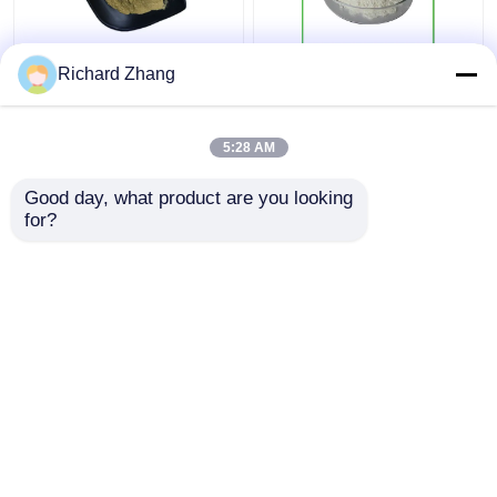
Larut dalam air 70%
Makanan Grade Yeast
Richard Zhang
80% Beta Glucan
Beta Glucan Powder
Powder Natural Food
85% Bulk Suplemen
Grade Untuk perawatan
Kesehatan Makanan
5:28 AM
kesehatan
Harga terbaik
Harga terbaik
Good day, what product are you looking 
for?
Hubungi kami
Hubungi kami
Lihat Lebih
Rumah
Tentang kita
Hubungi kami
Desktop Site
Sitemap
Kebijakan pribadi