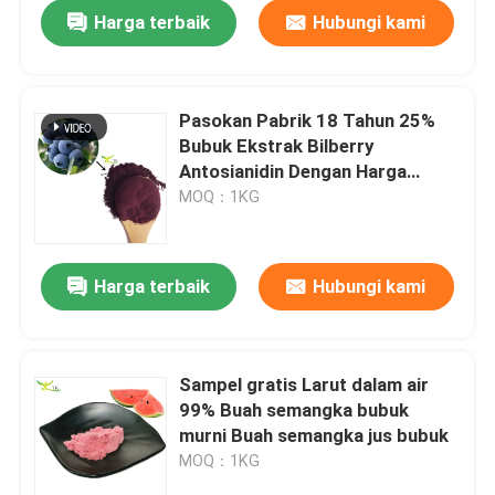
Harga terbaik
Hubungi kami
Pasokan Pabrik 18 Tahun 25%
Bubuk Ekstrak Bilberry
Antosianidin Dengan Harga
Terbaik
MOQ：1KG
Harga terbaik
Hubungi kami
Rumah
Sampel gratis Larut dalam air
99% Buah semangka bubuk
Produk
murni Buah semangka jus bubuk
MOQ：1KG
Tentang kami