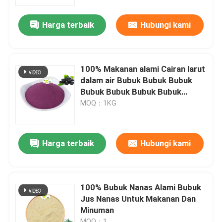
Harga terbaik
Hubungi kami
Tur Pabrik
Kontrol Kualitas
100% Makanan alami Cairan larut
dalam air Bubuk Bubuk Bubuk
Hubungi Kami
Bubuk Bubuk Bubuk Bubuk
Bubuk Bubuk Bubuk Bubuk Buah
MOQ：1KG
Permintaan Penawaran
Harga terbaik
Hubungi kami
bubuk ekstrak tumbuhan
Bubuk Makanan Super
100% Bubuk Nanas Alami Bubuk
Jus Nanas Untuk Makanan Dan
Minuman
Bahan Baku Kosmetik
MOQ：1