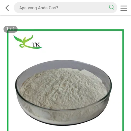
1
/
1