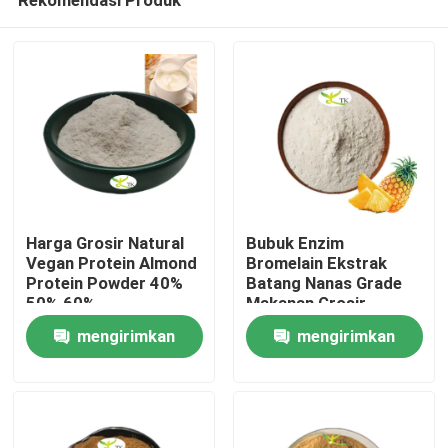
Harga Grosir Natural
Bubuk Enzim
Vegan Protein Almond
Bromelain Ekstrak
Protein Powder 40%
Batang Nanas Grade
50% 60%
Makanan Grosir
Rumah
1200/2400 GDU
mengirimkan
mengirimkan
permintaan
permintaan
Produk
Tentang kami