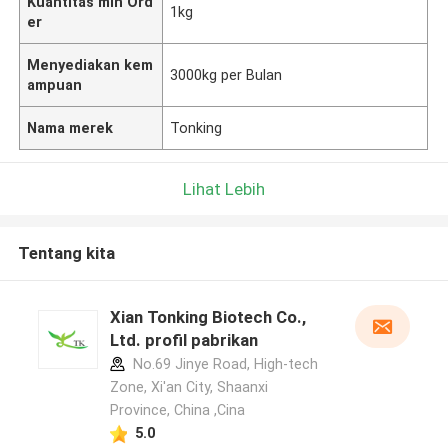
Kuantitas min Ord
1kg
er
Menyediakan kem
3000kg per Bulan
ampuan
Nama merek
Tonking
Lihat Lebih
Tentang kita
Xian Tonking Biotech Co.,
Ltd. profil pabrikan
No.69 Jinye Road, High-tech
Zone, Xi'an City, Shaanxi
Province, China ,Cina
5.0