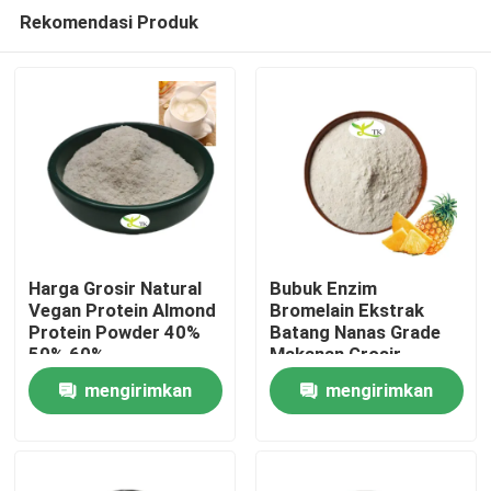
Rekomendasi Produk
Harga Grosir Natural
Bubuk Enzim
Vegan Protein Almond
Bromelain Ekstrak
Protein Powder 40%
Batang Nanas Grade
Rumah
50% 60%
Makanan Grosir
1200/2400 GDU
mengirimkan
mengirimkan
Produk
permintaan
permintaan
Tentang kami