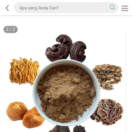
2
/
2