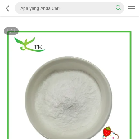
1
/
1