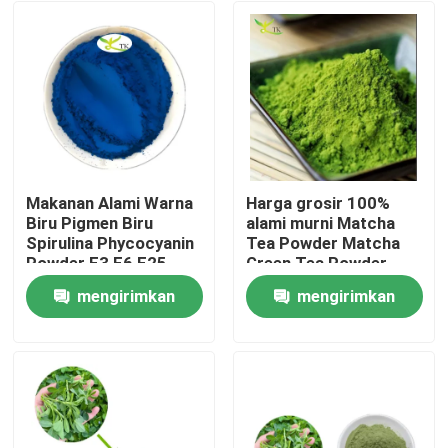
Makanan Alami Warna
Harga grosir 100%
Biru Pigmen Biru
alami murni Matcha
Spirulina Phycocyanin
Tea Powder Matcha
Powder E3 E6 E25
Green Tea Powder
mengirimkan
mengirimkan
Rumah
permintaan
permintaan
Produk
Tentang kami