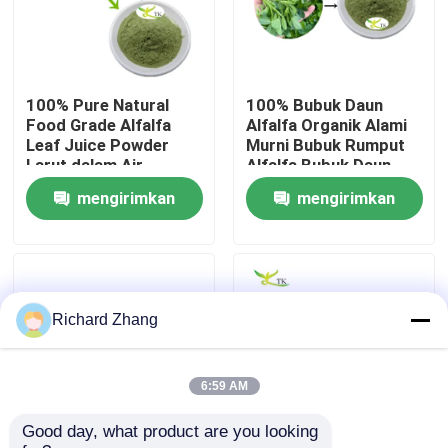
Tur Pabrik
100% Pure Natural
100% Bubuk Daun
Kontrol Kualitas
Food Grade Alfalfa
Alfalfa Organik Alami
Leaf Juice Powder
Murni Bubuk Rumput
Larut dalam Air
Alfalfa Bubuk Daun
Hubungi Kami
Alfalfa
mengirimkan
mengirimkan
permintaan
permintaan
Permintaan Penawaran
bubuk ekstrak tumbuhan
Richard Zhang
Bubuk Makanan Super
6:59 AM
Good day, what product are you looking 
Bahan Baku Kosmetik