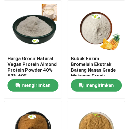
Harga Grosir Natural
Bubuk Enzim
Vegan Protein Almond
Bromelain Ekstrak
Protein Powder 40%
Batang Nanas Grade
50% 60%
Makanan Grosir
1200/2400 GDU
mengirimkan
mengirimkan
Rumah
permintaan
permintaan
Produk
Tentang kami