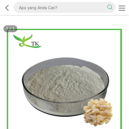
1
/
1