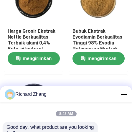
Tur Pabrik
Harga Grosir Ekstrak
Bubuk Ekstrak
Kontrol Kualitas
Nettle Berkualitas
Evodiamin Berkualitas
Terbaik alami 0,4%
Tinggi 98% Evodia
Beta-sitosterol
Rutaecarpa Ekstrak
Hubungi Kami
Powder
Wu Zhu Yu
mengirimkan
mengirimkan
permintaan
permintaan
Permintaan Penawaran
bubuk ekstrak tumbuhan
Richard Zhang
Bubuk Makanan Super
8:43 AM
Good day, what product are you looking 
Bahan Baku Kosmetik