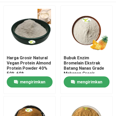
Harga Grosir Natural
Bubuk Enzim
Vegan Protein Almond
Bromelain Ekstrak
Protein Powder 40%
Batang Nanas Grade
50% 60%
Makanan Grosir
1200/2400 GDU
Rumah
mengirimkan
mengirimkan
permintaan
permintaan
Produk
Tentang kami