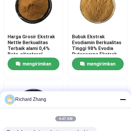
Tur Pabrik
Kontrol Kualitas
Harga Grosir Ekstrak
Bubuk Ekstrak
Nettle Berkualitas
Evodiamin Berkualitas
Terbaik alami 0,4%
Tinggi 98% Evodia
Hubungi Kami
Beta-sitosterol
Rutaecarpa Ekstrak
Powder
Wu Zhu Yu
mengirimkan
mengirimkan
Permintaan Penawaran
permintaan
permintaan
bubuk ekstrak tumbuhan
Richard Zhang
Bubuk Makanan Super
4:47 AM
Bahan Baku Kosmetik