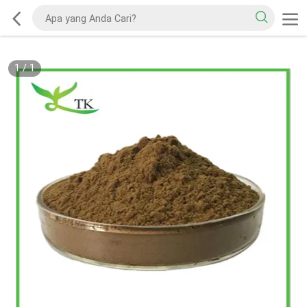
1
/
1