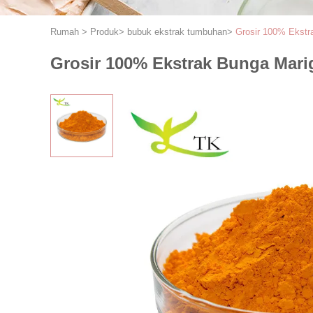
Rumah
>
Produk
>
bubuk ekstrak tumbuhan
>
Grosir 100% Ekstr
Grosir 100% Ekstrak Bunga Mari