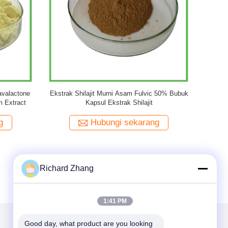
go Biloba Murni Bubuk
EGB 761 Natural Ginkgo Biloba Leaf Extract
% Ekstrak Daun Ginkgo
Powder 20:1
loba
i sekarang
Hubungi sekarang
Richard Zhang
1:41 PM
Good day, what product are you looking 