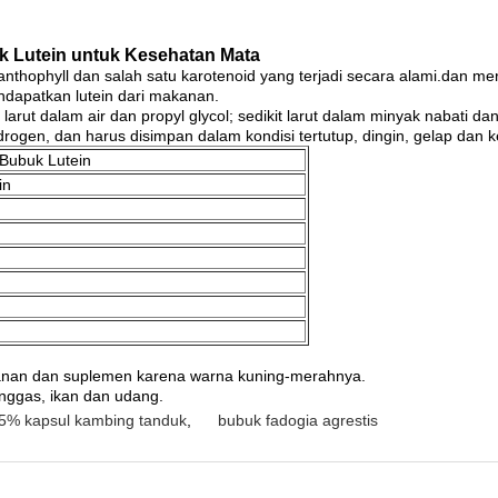
k Lutein untuk Kesehatan Mata
 xanthophyll dan salah satu karotenoid yang terjadi secara alami.dan m
ndapatkan lutein dari makanan.
 larut dalam air dan propyl glycol; sedikit larut dalam minyak nabati d
idrogen, dan harus disimpan dalam kondisi tertutup, dingin, gelap dan k
 Bubuk Lutein
in
anan dan suplemen karena warna kuning-merahnya.
unggas, ikan dan udang.
5% kapsul kambing tanduk
,
bubuk fadogia agrestis