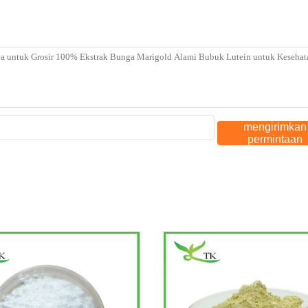
mengirimkan
permintaan