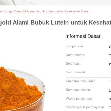
ak Bunga Marigold Alami Bubuk Lutein untuk Kesehatan Mata
gold Alami Bubuk Lutein untuk Keseha
Informasi Dasar
Tempat asal:
C
Nama merek:
T
Sertifikasi:
I
Nomor model:
Kuantitas min Order:
1
Kemasan rincian:
1
Waktu pengiriman:
3
Syarat-syarat pembayaran:
T