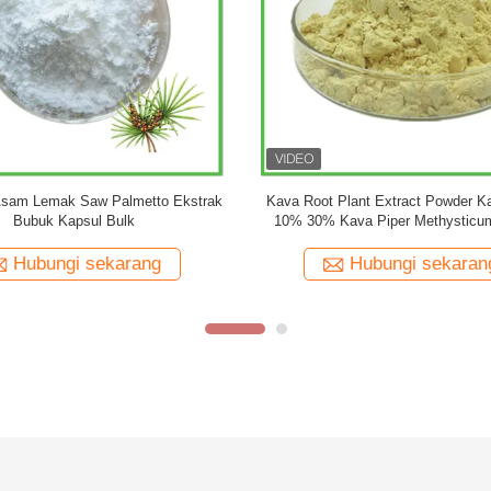
OEM Label Pribadi Formula Disesuaikan
Ekstrak Tanaman Gink
Ginkgo Biloba Kapsul Ginkgo Biloba Powder
Flavon 24% Lakton 6
Bi
Hubungi sekarang
Hubung