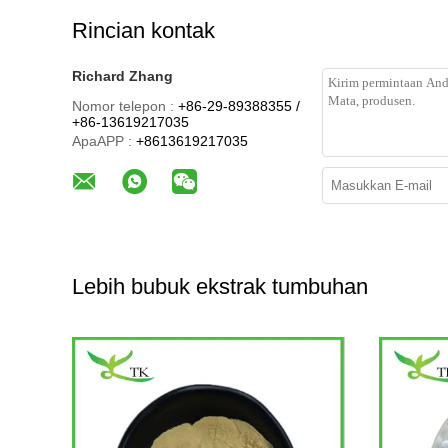
Rincian kontak
Richard Zhang
Nomor telepon :
+86-29-89388355 /
+86-13619217035
ApaAPP :
+8613619217035
Lebih bubuk ekstrak tumbuhan