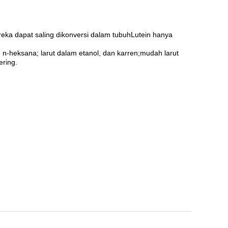
ereka dapat saling dikonversi dalam tubuhLutein hanya
an n-heksana; larut dalam etanol, dan karren;mudah larut
ering.