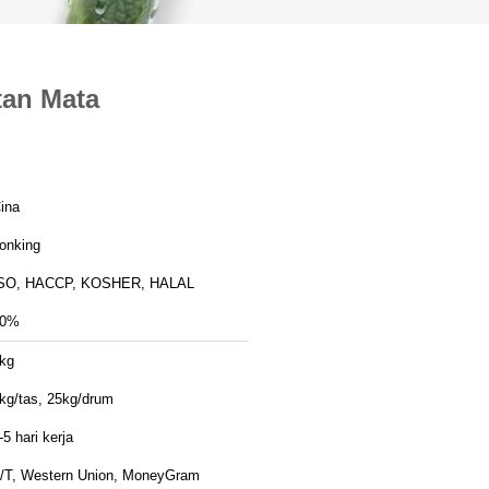
tan Mata
ina
onking
SO, HACCP, KOSHER, HALAL
10%
kg
kg/tas, 25kg/drum
-5 hari kerja
/T, Western Union, MoneyGram