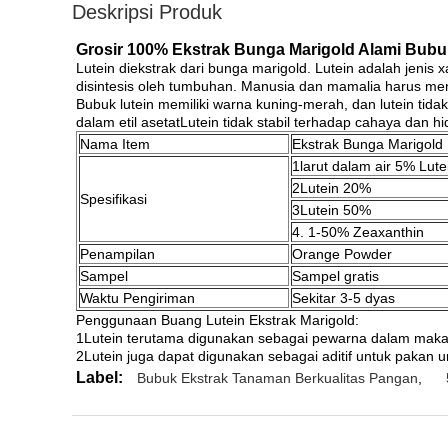
Deskripsi Produk
Grosir 100% Ekstrak Bunga Marigold Alami Bubu
Lutein diekstrak dari bunga marigold. Lutein adalah jenis
disintesis oleh tumbuhan. Manusia dan mamalia harus me
Bubuk lutein memiliki warna kuning-merah, dan lutein tidak
dalam etil asetatLutein tidak stabil terhadap cahaya dan h
Nama Item
Ekstrak Bunga Marigold
1larut dalam air 5% Lute
2Lutein 20%
Spesifikasi
3Lutein 50%
4. 1-50% Zeaxanthin
Penampilan
Orange Powder
Sampel
Sampel gratis
Waktu Pengiriman
Sekitar 3-5 dyas
Penggunaan Buang Lutein Ekstrak Marigold:
1Lutein terutama digunakan sebagai pewarna dalam mak
2Lutein juga dapat digunakan sebagai aditif untuk pakan 
Label:
Bubuk Ekstrak Tanaman Berkualitas Pangan
,