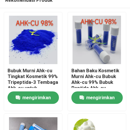
Bubuk Murni Ahk-cu
Bahan Baku Kosmetik
Tingkat Kosmetik 99%
Murni Ahk-cu Bubuk
Tripeptida-3 Tembaga
Ahk-cu 99% Bubuk
Ahk-cu untuk
Peptida Ahk-cu
Rumah
Pertumbuhan Rambut
mengirimkan
mengirimkan
permintaan
permintaan
Produk
Tentang kami