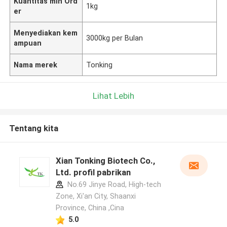
Kuantitas min Ord
1kg
er
Menyediakan kem
3000kg per Bulan
ampuan
Nama merek
Tonking
Lihat Lebih
Tentang kita
Xian Tonking Biotech Co.,
Ltd. profil pabrikan
No.69 Jinye Road, High-tech
Zone, Xi'an City, Shaanxi
Province, China ,Cina
5.0