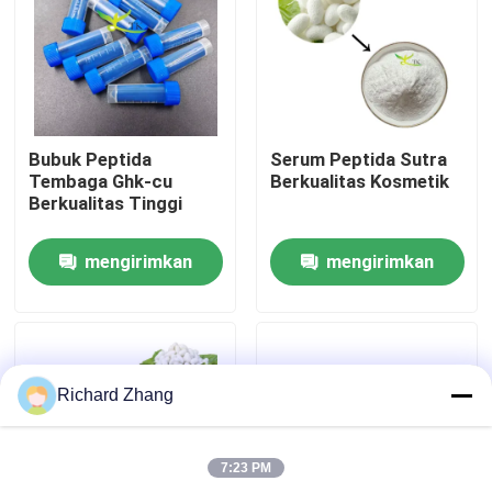
Tur Pabrik
Kontrol Kualitas
Bubuk Peptida
Serum Peptida Sutra
Tembaga Ghk-cu
Berkualitas Kosmetik
Hubungi Kami
Berkualitas Tinggi
mengirimkan
mengirimkan
Permintaan Penawaran
permintaan
permintaan
bubuk ekstrak tumbuhan
Richard Zhang
Bubuk Makanan Super
7:23 PM
Bahan Baku Kosmetik