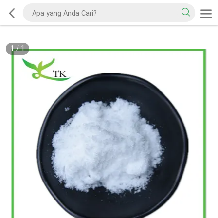
1
/
1