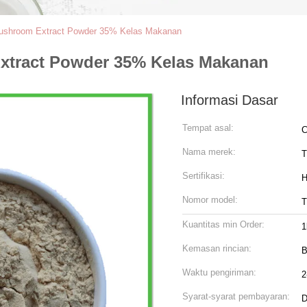
Mushroom Extract Powder 35% Kelas Makanan
xtract Powder 35% Kelas Makanan
Informasi Dasar
Tempat asal:
C
Nama merek:
Sertifikasi:
H
Nomor model:
T
Kuantitas min Order:
1
Kemasan rincian:
B
Waktu pengiriman:
2
Syarat-syarat pembayaran:
D