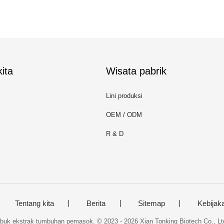
ita
Wisata pabrik
Lini produksi
OEM / ODM
R & D
Tentang kita
Berita
Sitemap
Kebijaka
buk ekstrak tumbuhan pemasok. © 2023 - 2026 Xian Tonking Biotech Co., Ltd