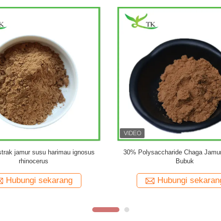
ural Coriolus Versicolor Powder
Ekstrak Jamur Alami Bubuk Co
 Tail Mushroom Powder Kapsul
Militaris Ekstrak Bubuk Polysac
Suplemen
Cordycepin
Hubungi sekarang
Hubungi sekaran