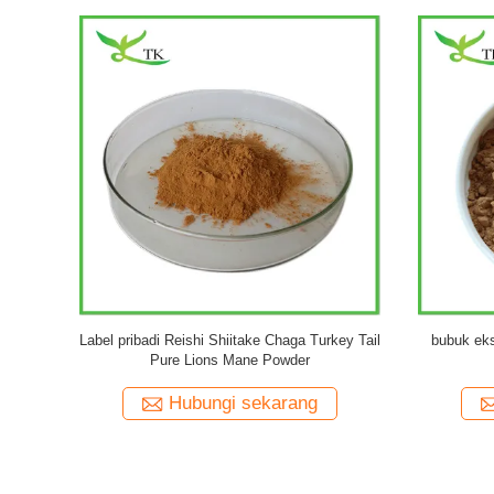
r Tremella
100% Natural Pure Turkey Tail Mushroom
Pure Nat
haride
Extract Powder Suplemen Makanan
Turkey
ng
Hubungi sekarang