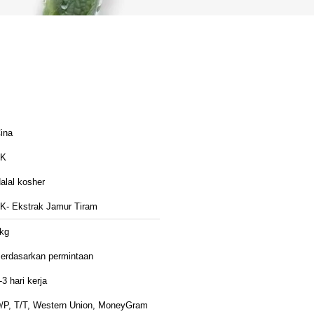
ina
TK
alal kosher
K- Ekstrak Jamur Tiram
kg
erdasarkan permintaan
-3 hari kerja
/P, T/T, Western Union, MoneyGram