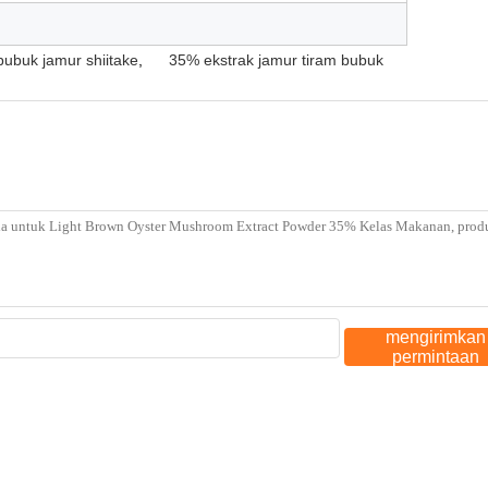
bubuk jamur shiitake
,
35% ekstrak jamur tiram bubuk
mengirimkan
permintaan